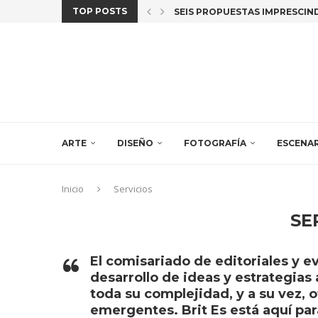
TOP POSTS
SEIS PROPUESTAS IMPRESCINDI
ARCOMADRID 2026: 45 AÑOS D
¿QUIÉN CUENTA LA HISTORIA? 
CRUZAR LA LÍNEA. MUJER (ES)
CAR(Y), CHARLEMOS DE “EL ÚL
«MORE THAN HUMAN» LA EXPO 
PEDRO PARICIO Y ERNESTO CÁN
JULIA HUETE REALIZA UNA RES
LAS CREADORAS IDOIA CUESTA,
ARTE
DISEÑO
FOTOGRAFÍA
ESCENA
Inicio
Servicios
SE
El comisariado de editoriales y ev
desarrollo de ideas y estrategias 
toda su complejidad, y a su vez, 
emergentes. Brit Es está aquí pa