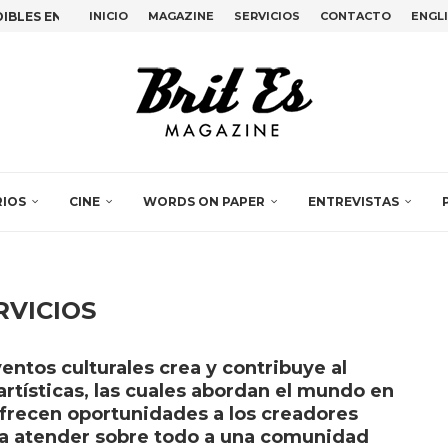
BLES EN LA SEMANA DEL ARTE...
INICIO
MAGAZINE
SERVICIOS
CONTACTO
ENGL
ANDO VOZ AL ARTE...
EMILY KAM KNGWARRAY Y...
, LA PERFORMANCE COLECTIVA...
TIMO ADIÓS DE BETTE...
EN EL DESIGN...
OVAS EN PLAIN SIGHT,...
IDENCIA EN ESPACIO VILASECO...
 JULIA HUETE Y LUZ...
RIOS
CINE
WORDS ON PAPER
ENTREVISTAS
RVICIOS
entos culturales crea y contribuye al
artísticas, las cuales abordan el mundo en
ofrecen oportunidades a los creadores
ra atender sobre todo a una comunidad