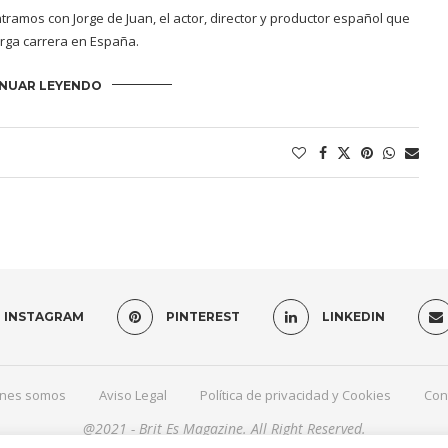
amos con Jorge de Juan, el actor, director y productor español que
arga carrera en España.
NUAR LEYENDO
INSTAGRAM
PINTEREST
LINKEDIN
nes somos
Aviso Legal
Política de privacidad y Cookies
Con
@2021 - Brit Es Magazine. All Right Reserved.