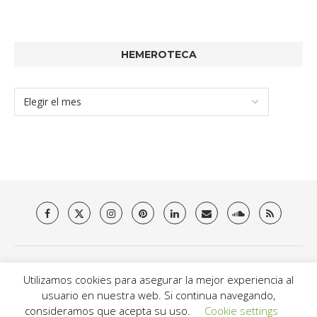
HEMEROTECA
Quienes somos
Aviso Legal
Política de privacidad y Cookies
Utilizamos cookies para asegurar la mejor experiencia al
Contacto
usuario en nuestra web. Si continua navegando,
@2021 - Brit Es Magazine. All Right Reserved.
consideramos que acepta su uso.
Cookie settings