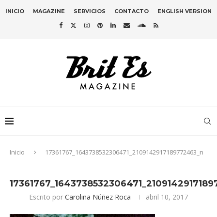
INICIO
MAGAZINE
SERVICIOS
CONTACTO
ENGLISH VERSION
Inicio
17361767_1643738532306471_2109142917189772463_n
17361767_1643738532306471_210914291718
Escrito por
Carolina Núñez Roca
abril 10, 2017