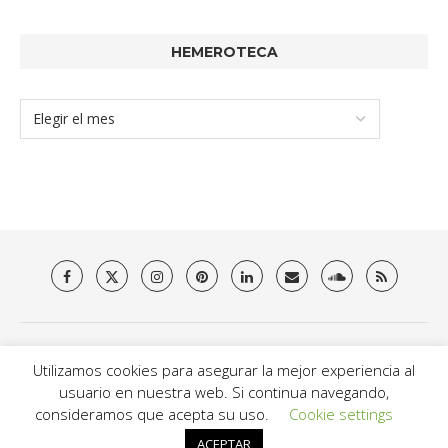
HEMEROTECA
Quienes somos
Aviso Legal
Política de privacidad y Cookies
Utilizamos cookies para asegurar la mejor experiencia al
Contacto
usuario en nuestra web. Si continua navegando,
@2021 - Brit Es Magazine. All Right Reserved.
consideramos que acepta su uso.
Cookie settings
ACEPTAR