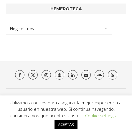
HEMEROTECA
Utilizamos cookies para asegurar la mejor experiencia al
Quienes somos
Aviso Legal
Política de privacidad y Cookies
usuario en nuestra web. Si continua navegando,
Contacto
consideramos que acepta su uso.
Cookie settings
@2021 - Brit Es Magazine. All Right Reserved.
ACEPTAR