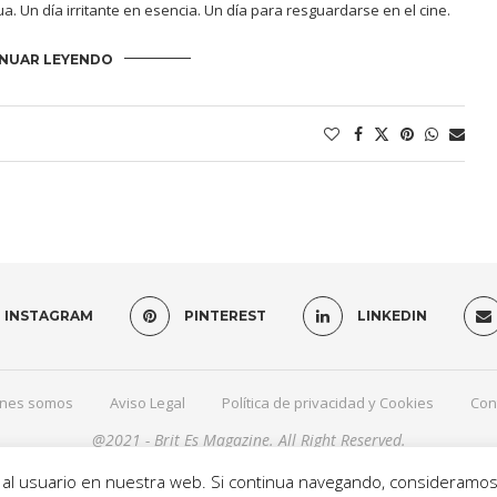
gua. Un día irritante en esencia. Un día para resguardarse en el cine.
NUAR LEYENDO
INSTAGRAM
PINTEREST
LINKEDIN
nes somos
Aviso Legal
Política de privacidad y Cookies
Con
@2021 - Brit Es Magazine. All Right Reserved.
a al usuario en nuestra web. Si continua navegando, consideramo
VOLVER ARRIVA