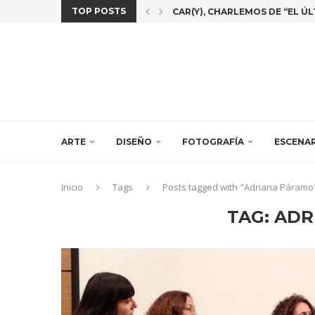
TOP POSTS
«MORE THAN HUMAN» LA EXPO 
PEDRO PARICIO Y ERNESTO CÁN
JULIA HUETE REALIZA UNA RES
LAS CREADORAS IDOIA CUESTA,
ARTE
DISEÑO
FOTOGRAFÍA
ESCENA
Inicio
Tags
Posts tagged with "Adriana Páramo
TAG:
ADR