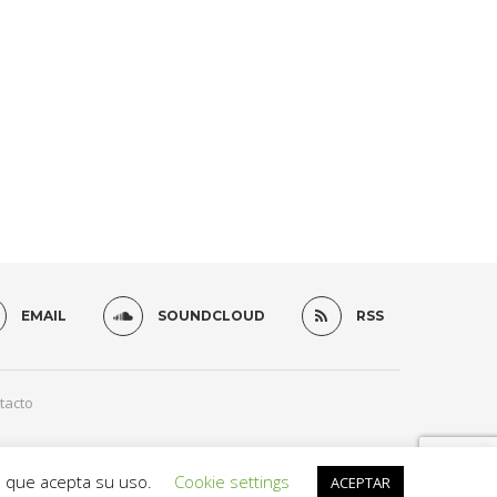
EMAIL
SOUNDCLOUD
RSS
tacto
s que acepta su uso.
Cookie settings
ACEPTAR