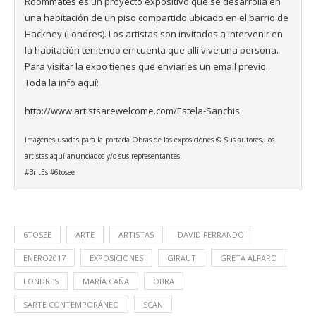
Roommates es un proyecto expositivo que se desarrolla en
una habitación de un piso compartido ubicado en el barrio de
Hackney (Londres). Los artistas son invitados a intervenir en
la habitación teniendo en cuenta que allí vive una persona.
Para visitar la expo tienes que enviarles un email previo.
Toda la info aquí:
http://www.artistsarewelcome.com/Estela-Sanchis
Imagenes usadas para la portada Obras de las exposiciones © Sus autores, los
artistas aquí anunciados y/o sus representantes.
#BritEs #6tosee
6TOSEE
ARTE
ARTISTAS
DAVID FERRANDO
ENERO2017
EXPOSICIONES
GIRAUT
GRETA ALFARO
LONDRES
MARÍA CAÑA
OBRA
SARTE CONTEMPORÁNEO
SCAN