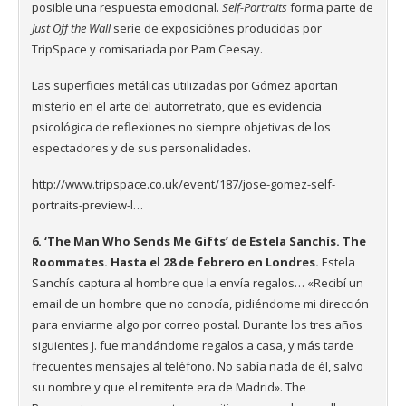
posible una respuesta emocional.
Self-Portraits
forma parte de
Just Off the Wall
serie de exposiciónes producidas por
TripSpace y comisariada por Pam Ceesay.
Las superficies metálicas utilizadas por Gómez aportan
misterio en el arte del autorretrato, que es evidencia
psicológica de reflexiones no siempre objetivas de los
espectadores y de sus personalidades.
http://www.tripspace.co.uk/event/187/jose-gomez-self-
portraits-preview-l…
6. ‘The Man Who Sends Me Gifts’ de Estela Sanchís. The
Roommates. Hasta el 28 de febrero en Londres.
Estela
Sanchís captura al hombre que la envía regalos… «Recibí un
email de un hombre que no conocía, pidiéndome mi dirección
para enviarme algo por correo postal. Durante los tres años
siguientes J. fue mandándome regalos a casa, y más tarde
frecuentes mensajes al teléfono. No sabía nada de él, salvo
su nombre y que el remitente era de Madrid». The