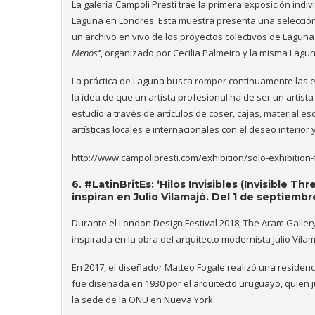
La galería
Campoli Presti trae la primera exposición indivi
Laguna en Londres.
Esta muestra
presenta una selecció
un archivo en vivo de los proyectos colectivos de Lagun
Menos’
‘, organizado por
Cecilia Palmeiro y la misma Lagu
La práctica de Laguna busca romper continuamente las ex
la idea de que un artista profesional ha de ser un artist
estudio a través de artículos de coser, cajas, material esc
artísticas locales e internacionales con el deseo interior y
http://www.campolipresti.com/exhibition/solo-exhibitio
6.
#LatinBritEs:
‘Hilos Invisibles (Invisible T
inspiran en Julio Vilamajó. Del 1 de septiemb
Durante el
London Design Festival 2018
, The Aram Galle
inspirada en la obra del arquitecto modernista Julio Vilam
En 2017, el diseñador Matteo Fogale realizó una reside
fue diseñada en 1930 por el arquitecto uruguayo, quien 
la sede de la ONU en Nueva York.