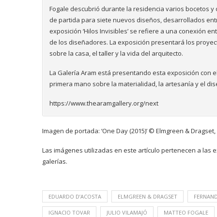
Fogale descubrió durante la residencia varios bocetos y 
de partida para siete nuevos diseños, desarrollados ent
exposición ‘Hilos Invisibles’ se refiere a una conexión e
de los diseñadores.
La exposición presentará los proyect
sobre la casa, el taller y la vida del arquitecto.
La Galería Aram está presentando esta exposición con el 
primera mano sobre la materialidad, la artesanía y el di
https://www.thearamgallery.org/next
Imagen de portada: ‘One Day (2015)’ © Elmgreen & Dragset, 
Las imágenes utilizadas en este artículo pertenecen a las
galerías.
EDUARDO D’ACOSTA
ELMGREEN & DRAGSET
FERNAN
IGNACIO TOVAR
JULIO VILAMAJÓ
MATTEO FOGALE