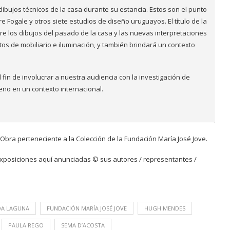
dibujos técnicos de la casa durante su estancia.
Estos son el punto
re Fogale y otros siete estudios de diseño uruguayos.
El título de la
ntre los dibujos del pasado de la casa y las nuevas interpretaciones
os de mobiliario e iluminación, y también brindará un contexto
fin de involucrar a nuestra audiencia con la investigación de
seño en un contexto internacional.
Obra perteneciente a la Colección de la Fundación María José Jove.
 exposiciones aquí anunciadas © sus autores / representantes /
DA LAGUNA
FUNDACIÓN MARÍA JOSÉ JOVE
HUGH MENDES
PAULA REGO
SEMA D’ACOSTA