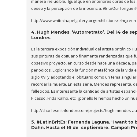
manera ineludible. Igual que en anteriores obras de los
deseo y la percepción de la inocencia. #BiteOurTongue
http://www.whitechapelgallery.org/exhibitions/elmgreen
4.
Hugh Mendes.
‘Autorretrato’. Del 14 de se
Londres
Es la tercera exposición individual del artista británico
sus pinturas de obituario finamente renderizadas que f
obsesivo proyecto, en curso desde hace una década, par
periódicos. Explorando la función metafórica de la vida en
siglo XVI y adoptando el obituario como un tema singula
recordar la muerte. En esta serie, Mendes representa, des
fallecidos. Es interesante la cantidad de artistas españo
Picasso, Frida Kalho, etc., ¡por ello le hemos hecho un hu
http://charliesmithlondon.com/projects/hugh-mendes-aut
5. #LatinBritEs:
Fernanda Laguna. ‘I want to b
Dahn. Hasta el 16 de septiembre. Campoli Pr