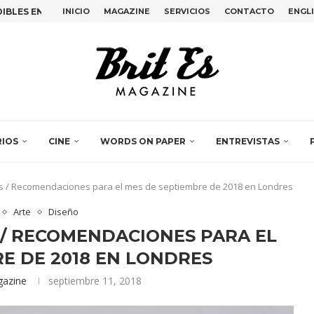
INICIO
MAGAZINE
SERVICIOS
CONTACTO
ENGL
ANDO VOZ AL ARTE...
EMILY KAM KNGWARRAY Y...
, LA PERFORMANCE COLECTIVA...
TIMO ADIÓS DE BETTE...
EN EL DESIGN...
OVAS EN PLAIN SIGHT,...
IDENCIA EN ESPACIO VILASECO...
 JULIA HUETE Y LUZ...
RIOS
CINE
WORDS ON PAPER
ENTREVISTAS
es / Recomendaciones para el mes de septiembre de 2018 en Londres
Arte
Diseño
 / RECOMENDACIONES PARA EL
E DE 2018 EN LONDRES
gazine
septiembre 11, 2018