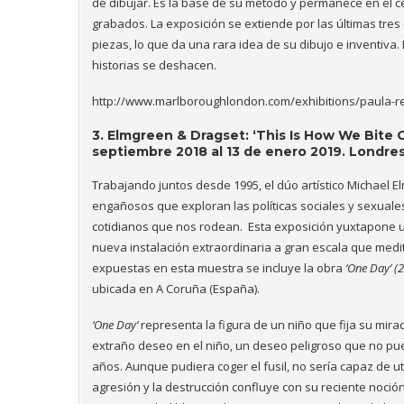
de dibujar. Es la base de su método y permanece en el ce
grabados. La exposición se extiende por las últimas t
piezas, lo que da una rara idea de su dibujo e inventiva
historias se deshacen.
http://www.marlboroughlondon.com/exhibitions/paula-r
3.
Elmgreen & Dragset: ‘This Is How We Bite 
septiembre 2018 al 13 de enero 2019. Londre
Trabajando juntos desde 1995, el dúo artístico Michael 
engañosos que exploran las políticas sociales y sexuale
cotidianos que nos rodean. Esta exposición yuxtapone u
nueva instalación extraordinaria a gran escala que medit
expuestas en esta muestra se incluye la obra
‘One Day’ (
ubicada en A Coruña (España).
‘One Day’
representa la figura de un niño que fija su mirad
extraño deseo en el niño, un deseo peligroso que no pue
años. Aunque pudiera coger el fusil, no sería capaz de ut
agresión y la destrucción confluye con su reciente noción