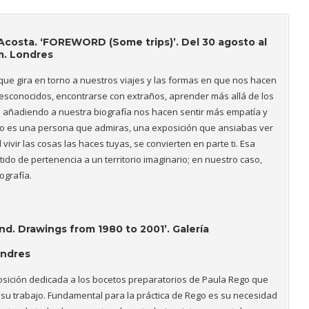
’Acosta.
‘FOREWORD (Some trips)’.
Del 30 agosto al
m. Londres
ue gira en torno a nuestros viajes y las formas en que nos hacen
 desconocidos, encontrarse con extraños, aprender más allá de los
s añadiendo a nuestra biografía nos hacen sentir más empatía y
ivo es una persona que admiras, una exposición que ansiabas ver
ivir las cosas las haces tuyas, se convierten en parte ti. Esa
tido de pertenencia a un territorio imaginario; en nuestro caso,
ografía.
nd. Drawings from 1980 to 2001’. Galería
ondres
sición dedicada a los bocetos preparatorios de Paula Rego que
su trabajo. Fundamental para la práctica de Rego es su necesidad