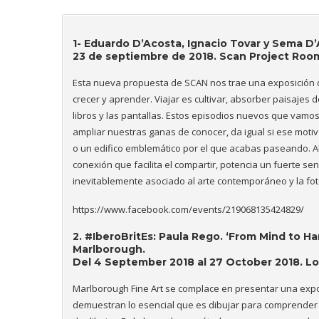
1-
Eduardo D’Acosta, Ignacio Tovar y Sema D
23 de septiembre de 2018. Scan Project Roo
Esta nueva propuesta de SCAN nos trae una exposición q
crecer y aprender. Viajar es cultivar, absorber paisajes
libros y las pantallas. Estos episodios nuevos que vamo
ampliar nuestras ganas de conocer, da igual si ese mot
o un edifico emblemático por el que acabas paseando. Al v
conexión que facilita el compartir, potencia un fuerte sen
inevitablemente asociado al arte contemporáneo y la fot
https://www.facebook.com/events/219068135424829/
2. #IberoBritEs: Paula Rego. ‘From Mind to Ha
Marlborough.
Del 4 September 2018 al 27 October 2018. L
Marlborough Fine Art se complace en presentar una expo
demuestran lo esencial que es dibujar para comprender 