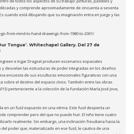
ntro de todos los aspectos de su trabajo: pinturas, pasteles y
res décadas y comprende aproximadamente de cincuenta a sesenta
. Es cuando está dibujando que su imaginación entra en juego y las
ego-from-mind-to-hand-drawings-from-1980-to-2001/
Our Tongue’. Whitechapel Gallery. Del 27 de
s
Elmgreen e Ingar Dragset producen escenarios espaciales
s y desvelan las estructuras de poder integradas en los diseños
na encuesta de sus esculturas emocionales figurativas con una
a sobre el destino del espacio cívico. También entre las obras
2015)
perteneciente a la colección de la Fundación María José Jove,
a en un fusil expuesto en una vitrina. Este fusil despierta un
de comprender pero del que no puede huir. El niño tiene cuatro
ilizarlo realmente. Sin embargo, una inclinación freudiana hacia la
 del poder que, materializado en ese fusil, le cautiva de una