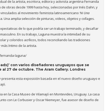
dual de la artista, escritora, editora y activista argentina Fernanda
n de obras desde 1999 hasta hoy, seleccionadas por Inés Dahn, y
a vinculados al movimiento feminista latinoamericano
‘Ni Una
na. Una amplia selección de p
inturas, videos, objetos y collages.
pectativas de lo que podría ser un trabajo terminado, y desafiar
a masculino.
En su trabajo, Laguna muestra la intimidad de su
olar y coloridos acrílicos, todos reconciliando las tradiciones
 más íntimo de la artista.
n-fernanda-laguna/
hreads)’ con varios diseñadores uruguayos que se
re al 27 de octubre. The Aram Gallery. Londres
ry presenta esta exposición basada en el nuevo diseño uruguayo e
ajó.
ncia en la Casa Museo de Vilamajó en Montevideo, Uruguay.
La casa
junto con Le Corbusier y Oscar Niemeyer, fue asesor de diseño de