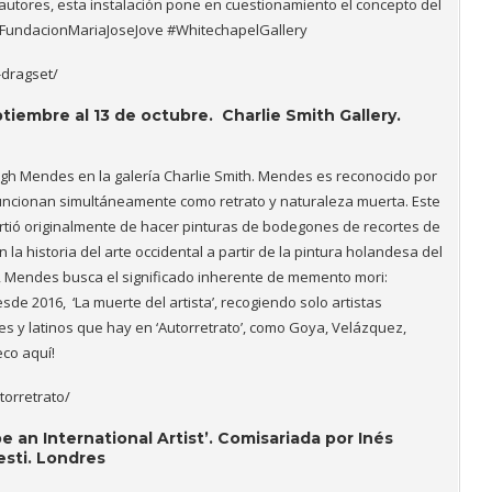
 autores, esta instalación pone en cuestionamiento el concepto del
 #FundacionMariaJoseJove #WhitechapelGallery
-dragset/
ptiembre al 13 de octubre. Charlie Smith Gallery.
 Hugh Mendes en la galería Charlie Smith. Mendes es reconocido por
uncionan simultáneamente como retrato y naturaleza muerta. Este
tió originalmente de hacer pinturas de bodegones de recortes de
 la historia del arte occidental a partir de la pintura holandesa del
r, Mendes busca el significado inherente de memento mori:
de 2016, ‘La muerte del artista’, recogiendo solo artistas
les y latinos que hay en ‘Autorretrato’, como Goya, Velázquez,
eco aquí!
orretrato/
e an International Artist’. Comisariada por Inés
esti. Londres