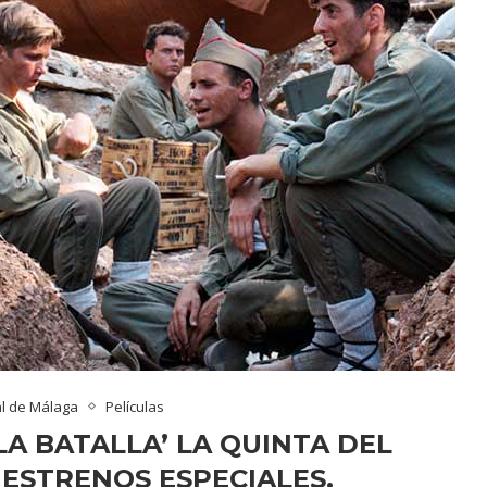
al de Málaga
Películas
 LA BATALLA’ LA QUINTA DEL
 ESTRENOS ESPECIALES.