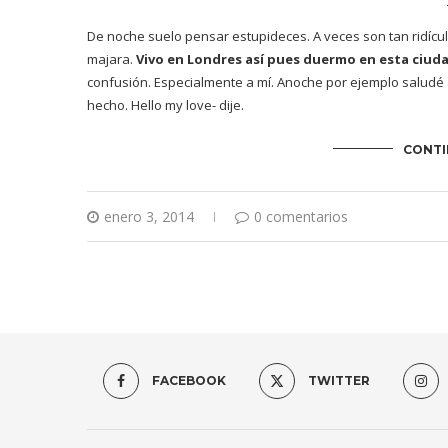
De noche suelo pensar estupideces. A veces son tan ridícul
majara.
Vivo en Londres así pues duermo en esta ciud
confusión. Especialmente a mí. Anoche por ejemplo saludé 
hecho. Hello my love- dije.
CONTI
enero 3, 2014
0 comentarios
FACEBOOK
TWITTER