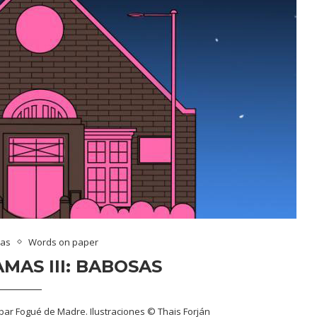
mas
Words on paper
AS III: BABOSAS
ar Fogué de Madre. Ilustraciones © Thais Forján