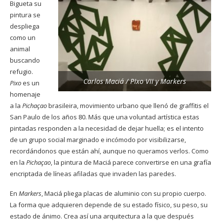
Bigueta su
pintura se
despliega
como un
animal
buscando
refugio.
Carlos Maciá / PIxo VII y Markers
Pixo
es un
homenaje
a la
Pichaçao
brasileira, movimiento urbano que llenó de graffitis el
San Paulo de los años 80. Más que una voluntad artística estas
pintadas responden a la necesidad de dejar huella; es el intento
de un grupo social marginado e incómodo por visibilizarse,
recordándonos que están ahí, aunque no queramos verlos. Como
en la
Pichaçao
, la pintura de Maciá parece convertirse en una grafía
encriptada de líneas afiladas que invaden las paredes.
En
Markers
, Maciá pliega placas de aluminio con su propio cuerpo.
La forma que adquieren depende de su estado físico, su peso, su
estado de ánimo. Crea así una arquitectura a la que después