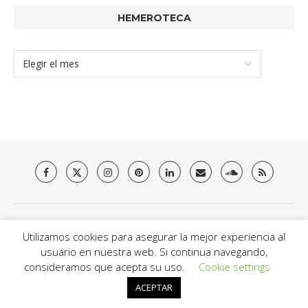
HEMEROTECA
Quienes somos
Aviso Legal
Política de privacidad y Cookies
Utilizamos cookies para asegurar la mejor experiencia al
Contacto
usuario en nuestra web. Si continua navegando,
@2021 - Brit Es Magazine. All Right Reserved.
consideramos que acepta su uso.
Cookie settings
ACEPTAR
VOLVER ARRIVA