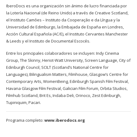
IberoDocs es una organización sin ánimo de lucro financiada por
la Lotería Nacional (de Reino Unido) a través de Creative Scotland,
el Instituto Camões – Instituto da Cooperação e da Língua y la
Universidad de Edimburgo, la Embajada de España en Londres,
Acción Cultural Española (AC/E), el Instituto Cervantes Manchester
& Leeds y el Instituto de Documental Escocés.
Entre los principales colaboradores se incluyen: Indy Cinema
Group, The Skinny, Heriot-Watt University, Screen Language, City of
Edinburgh Council, SCILT (Scotland’s National Centre for
Languages), Bilingualism Matters, Filmhouse, Glasgow’s Centre for
Contemporary Arts, WomenBeing, Edinburgh Spanish Film Festival,
Havana Glasgow Film Festival, Galician Film Forum, Orbita Studios,
Filmhub Scotland, Brit Es, Indaba Deli, Orinoco, Zest Edinburgh,
Tupiniquim, Pacari.
Programa completo:
www.iberodocs.org