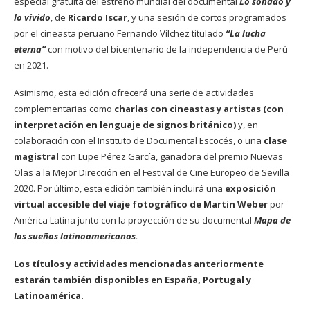
especial gratuita del estreno mundial del documental
Lo soñado y
lo vivido
, de
Ricardo Iscar
, y una sesión de cortos programados
por el cineasta peruano Fernando Vílchez titulado
“La lucha
eterna”
con motivo del bicentenario de la independencia de Perú
en 2021.
Asimismo, esta edición ofrecerá una serie de actividades
complementarias como
charlas con cineastas y artistas (con
interpretación en lenguaje de signos británico)
y, en
colaboración con el Instituto de Documental Escocés, o una
clase
magistral
con Lupe Pérez García, ganadora del premio Nuevas
Olas a la Mejor Dirección en el Festival de Cine Europeo de Sevilla
2020. Por último, esta edición también incluirá una
exposición
virtual accesible del viaje fotográfico de Martin Weber
por
América Latina junto con la proyección de su documental
Mapa de
los sueños latinoamericanos.
Los títulos y actividades mencionadas anteriormente
estarán también disponibles en España, Portugal y
Latinoamérica.