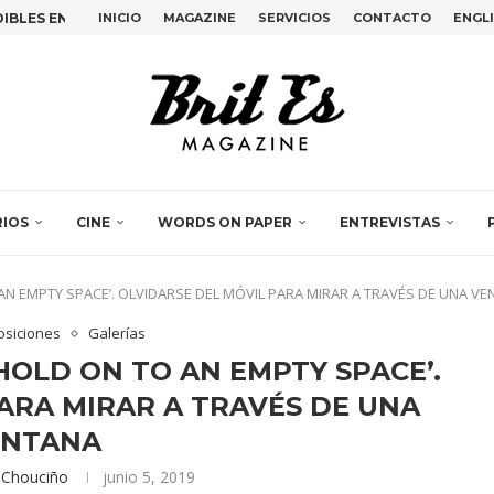
BLES EN LA SEMANA DEL ARTE...
INICIO
MAGAZINE
SERVICIOS
CONTACTO
ENGL
ANDO VOZ AL ARTE...
EMILY KAM KNGWARRAY Y...
, LA PERFORMANCE COLECTIVA...
TIMO ADIÓS DE BETTE...
EN EL DESIGN...
OVAS EN PLAIN SIGHT,...
IDENCIA EN ESPACIO VILASECO...
 JULIA HUETE Y LUZ...
RIOS
CINE
WORDS ON PAPER
ENTREVISTAS
 AN EMPTY SPACE’. OLVIDARSE DEL MÓVIL PARA MIRAR A TRAVÉS DE UNA V
osiciones
Galerías
HOLD ON TO AN EMPTY SPACE’.
ARA MIRAR A TRAVÉS DE UNA
ENTANA
 Chouciño
junio 5, 2019