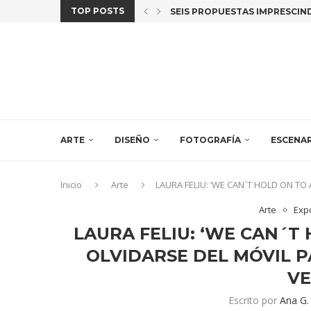
TOP POSTS
SEIS PROPUESTAS IMPRESCINDI
ARCOMADRID 2026: 45 AÑOS D
¿QUIÉN CUENTA LA HISTORIA? 
CRUZAR LA LÍNEA. MUJER (ES)
CAR(Y), CHARLEMOS DE “EL ÚL
«MORE THAN HUMAN» LA EXPO 
PEDRO PARICIO Y ERNESTO CÁN
JULIA HUETE REALIZA UNA RES
LAS CREADORAS IDOIA CUESTA,
ARTE
DISEÑO
FOTOGRAFÍA
ESCENA
Inicio
Arte
LAURA FELIU: ‘WE CAN´T HOLD ON TO
Arte
Exp
LAURA FELIU: ‘WE CAN´T 
OLVIDARSE DEL MÓVIL P
V
Escrito por
Ana G.