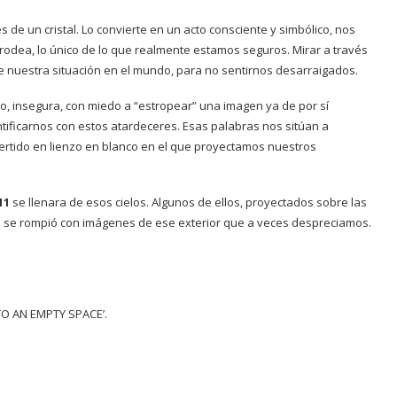
és de un cristal. Lo convierte en un acto consciente y simbólico, nos
s rodea, lo único de lo que realmente estamos seguros. Mirar a través
 nuestra situación en el mundo, para no sentirnos desarraigados.
no, insegura, con miedo a “estropear” una imagen ya de por sí
ificarnos con estos atardeceres. Esas palabras nos sitúan a
ertido en lienzo en blanco en el que proyectamos nuestros
11
se llenara de esos cielos. Algunos de ellos, proyectados sobre las
nco se rompió con imágenes de ese exterior que a veces despreciamos.
 TO AN EMPTY SPACE’.