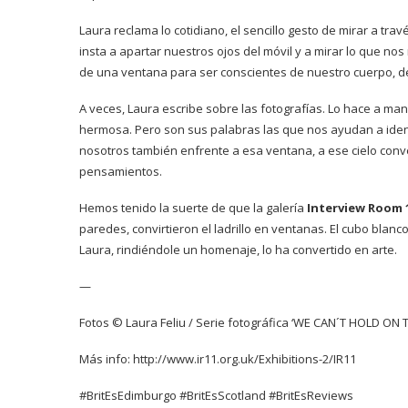
Laura reclama lo cotidiano, el sencillo gesto de mirar a trav
insta a apartar nuestros ojos del móvil y a mirar lo que no
de una ventana para ser conscientes de nuestro cuerpo, de
A veces, Laura escribe sobre las fotografías. Lo hace a ma
hermosa. Pero son sus palabras las que nos ayudan a ident
nosotros también enfrente a esa ventana, a ese cielo conv
pensamientos.
Hemos tenido la suerte de que la galería
Interview Room 
paredes, convirtieron el ladrillo en ventanas. El cubo bla
Laura, rindiéndole un homenaje, lo ha convertido en arte.
—
Fotos © Laura Feliu / Serie fotográfica ‘WE CAN´T HOLD ON
Más info:
http://www.ir11.org.uk/Exhibitions-2/IR11
#BritEsEdimburgo #BritEsScotland #BritEsReviews