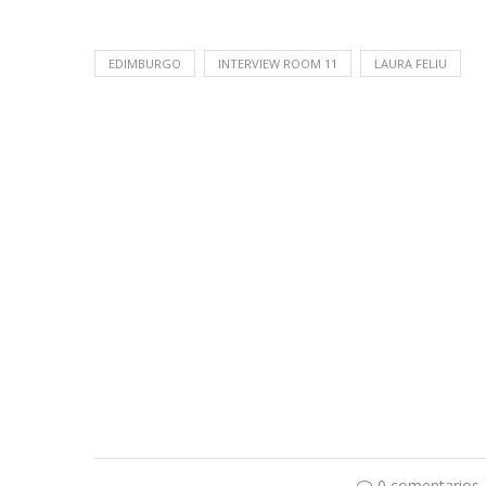
EDIMBURGO
INTERVIEW ROOM 11
LAURA FELIU
0 comentarios