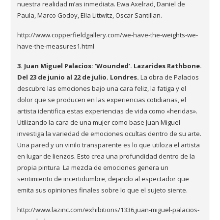
nuestra realidad m’as inmediata. Ewa Axelrad, Daniel de
Paula, Marco Godoy, ​Ella Littwitz, Oscar Santillan.
http://www.copperfieldgallery.com/we-have-the-weights-we-
have-the-measures1.html
3. Juan Miguel Palacios: ‘Wounded’. Lazarides Rathbone.
Del 23 de junio al 22 de julio. Londres.
La obra de Palacios
descubre las emociones bajo una cara feliz, la fatiga y el
dolor que se producen en las experiencias cotidianas, el
artista identifica estas experiencias de vida como «heridas».
Utilizando la cara de una mujer como base Juan Miguel
investiga la variedad de emociones ocultas dentro de su arte.
Una pared y un vinilo transparente es lo que utiloza el artista
en lugar de lienzos. Esto crea una profundidad dentro de la
propia pintura La mezcla de emociones genera un
sentimiento de incertidumbre, dejando al espectador que
emita sus opiniones finales sobre lo que el sujeto siente.
http://www.lazinc.com/exhibitions/1336,juan-miguel-palacios-