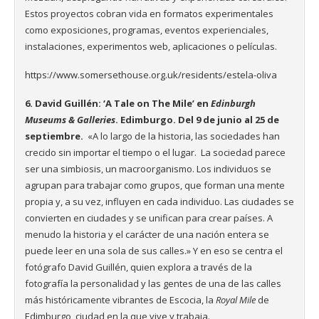
Estos proyectos cobran vida en formatos experimentales
como exposiciones, programas, eventos experienciales,
instalaciones, experimentos web, aplicaciones o películas.
https://www.somersethouse.org.uk/residents/estela-oliva
6.
David Guillén: ‘A Tale on The Mile’ en
Edinburgh
Museums & Galleries
. Edimburgo. Del 9 de junio al 25 de
septiembre.
«A lo largo de la historia, las sociedades han
crecido sin importar el tiempo o el lugar. La sociedad parece
ser una simbiosis, un macroorganismo. Los individuos se
agrupan para trabajar como grupos, que forman una mente
propia y, a su vez, influyen en cada individuo. Las ciudades se
convierten en ciudades y se unifican para crear países. A
menudo la historia y el carácter de una nación entera se
puede leer en una sola de sus calles.» Y en eso se centra el
fotógrafo David Guillén, quien explora a través de la
fotografía la personalidad y las gentes de una de las calles
más históricamente vibrantes de Escocia, la
Royal Mile
de
Edimburgo, ciudad en la que vive y trabaja.