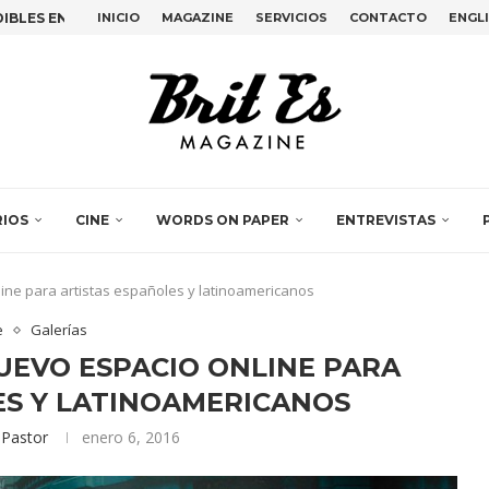
INICIO
MAGAZINE
SERVICIOS
CONTACTO
ENGL
ANDO VOZ AL ARTE...
EMILY KAM KNGWARRAY Y...
, LA PERFORMANCE COLECTIVA...
TIMO ADIÓS DE BETTE...
EN EL DESIGN...
OVAS EN PLAIN SIGHT,...
IDENCIA EN ESPACIO VILASECO...
 JULIA HUETE Y LUZ...
RIOS
CINE
WORDS ON PAPER
ENTREVISTAS
line para artistas españoles y latinoamericanos
e
Galerías
UEVO ESPACIO ONLINE PARA
ES Y LATINOAMERICANOS
 Pastor
enero 6, 2016