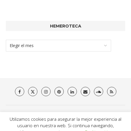
HEMEROTECA
Quienes somos
Aviso Legal
Política de privacidad y Cookies
Utilizamos cookies para asegurar la mejor experiencia al
Contacto
usuario en nuestra web. Si continua navegando,
@2021 - Brit Es Magazine. All Right Reserved.