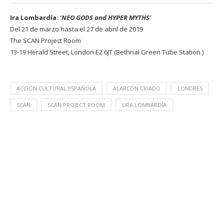
Ira Lombardía: ‘
NEO GODS and HYPER MYTHS’
Del 21 de marzo hasta el 27 de abril de 2019
The SCAN Project Room
13-19 Herald Street, London E2 6JT (Bethnal Green Tube Station )
ACCIÓN CULTURAL ESPAÑOLA
ALARCÓN CRIADO
LONDRES
SCAN
SCAN PROJECT ROOM
URA LOMBARDÍA