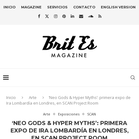
INICIO
MAGAZINE
SERVICIOS
CONTACTO
ENGLISH VERSION
Inicio
Arte
‘Neo Gods & Hyper Myths’: primera expo de
Ira Lombardía en Londres, en SCAN Project Room
Arte
Exposiciones
SCAN
‘NEO GODS & HYPER MYTHS’: PRIMERA
EXPO DE IRA LOMBARDÍA EN LONDRES,
EN SCAN PROJECT ROOM