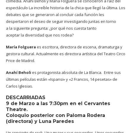
comedia.
Anahí Beholi y María Folguera se conocieron a raíz del
espectáculo La increíble historia de la chica que llegó la última. Los
debates que se generaron al concluir cada función les
despertaron el deseo de seguir investigando juntas en torno
a la siguiente pregunta: ¿por qué nos cuesta tanto
aceptar la diversidad que nos rodea?
María Folguera
es escritora, directora de escena, dramaturga y
gestora cultural. Actualmente es directora artística del Teatro Circo
Price de Madrid.
Anahí Beholi
es protagonista absoluta de La Blanca.
Entre sus
últimas películas están «Ispansi» y «2 Francos, 14 pesetas» de
Carlos Iglesias.
DESCARRIADAS
9 de Marzo a las 7:30pm en el Cervantes
Theatre.
Coloquio posterior con
Paloma Rodera
(directora) y Luna Paredes
Un concierto de rock. Una mujer y sus recuerdos. Unos recuerdos