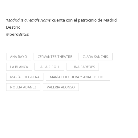
—
‘Madrid is a Female Name’
cuenta con el patrocinio de Madrid
Destino.
#IberoBritEs
ANA RAYO
CERVANTES THEATRE
CLARA SANCHIS.
LA BLANCA
LAILA RIPOLL
LUNA PAREDES
MARÍA FOLGUERA
MARÍA FOLGUERA Y ANAHÍ BEHOLI
NOELIA ADÁNEZ
VALERIA ALONSO