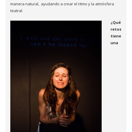
manera natural, ayudando a crear el ritmo y la atmósfera
teatral.
¿Qué
retos
tiene
una