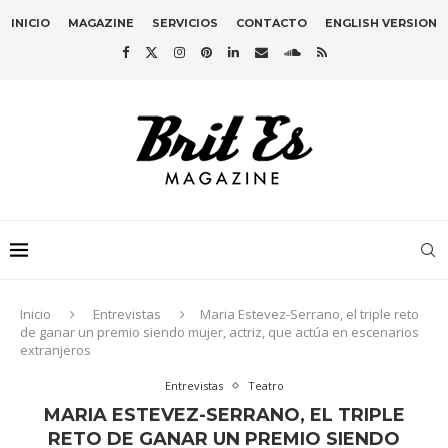
INICIO
MAGAZINE
SERVICIOS
CONTACTO
ENGLISH VERSION
Inicio
Entrevistas
Maria Estevez-Serrano, el triple reto
de ganar un premio siendo mujer, actriz, que actúa en escenarios
extranjeros
Entrevistas
Teatro
MARIA ESTEVEZ-SERRANO, EL TRIPLE
RETO DE GANAR UN PREMIO SIENDO