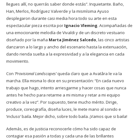
llegues allí, no querrás saber donde estás”. Inquietante. Baño,
Han, Merlos, Rodríguez Valverde y la mismísima Ayuso
desplegaron durante casi media hora todo su arte en esta
espectacular pieza escrita por
Ignacio Vleming
. Acompañadas de
una emocionante melodía de Vivaldi y de un discreto vestuario
diseñado por la maña
Marta Jiménez Salcedo
, las cinco artistas
danzaron a lo largo y ancho del escenario hasta la extenuación,
dando rienda suelta a la expresividad y a la elegancia en cada
movimiento.
Con
‘Provisional Landscapes’
queda claro que a Avatâra le va la
marcha. Ella misma lo dice en su presentación: “En cada nuevo
trabajo que hago, intento arriesgarme y hacer cosas que nunca
antes he hecho para retarme a mi misma y retar a mi equipo
creativo a la vez”. Por supuesto, tiene mucho mérito. Dirige,
produce, coreografía, diseña luces, le mete mano al sonido e
‘incluso’ baila. Mejor dicho, sobre todo baila. ¡Vamos que si baila!
Además, es de justicia reconocerle cómo ha sido capaz de
contagiar esa pasión a todas y cada una de las brillantes