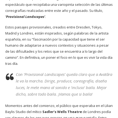
espectáculo que recopilaba una variopinta selección de las últimas
coreografías realizadas entre este año y el pasado. Su título,
‘Provisional Landscapes’
.
Estos paisajes provisionales, creados entre Dresden, Tokyo,
Madrid y Londres, están inspirados, según palabras de la artista
española, en su “fascinación por la capacidad que tiene el ser
humano de adaptarse a nuevos contextos y situaciones a pesar
de las dificultades y los retos que se encuentra a lo largo del
camino”. En definitiva, un poner el foco en lo que es vivir la vida día
tras día.
Con ‘Provisional Landscapes’ queda claro que a Avatâra
le va la marcha. Dirige, produce, coreografía, diseña
luces, le mete mano al sonido e ‘incluso’ baila. Mejor
dicho, sobre todo baila. ¡Vamos que si baila!
Momentos antes del comienzo, el público que esperaba en el Lilian
Baylis Studio del mítico
Sadler’s Wells Theatre
de Londres podía
ver algunos de los ensayos previos en una gran pantalla. Entre