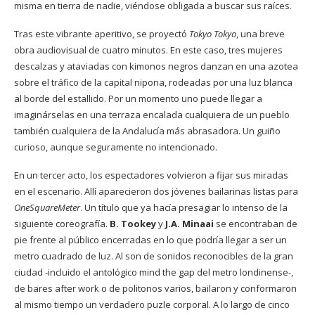
misma en tierra de nadie, viéndose obligada a buscar sus raíces.
Tras este vibrante aperitivo, se proyectó
Tokyo Tokyo
, una breve
obra audiovisual de cuatro minutos. En este caso, tres mujeres
descalzas y ataviadas con kimonos negros danzan en una azotea
sobre el tráfico de la capital nipona, rodeadas por una luz blanca
al borde del estallido. Por un momento uno puede llegar a
imaginárselas en una terraza encalada cualquiera de un pueblo
también cualquiera de la Andalucía más abrasadora. Un guiño
curioso, aunque seguramente no intencionado.
En un tercer acto, los espectadores volvieron a fijar sus miradas
en el escenario. Allí aparecieron dos jóvenes bailarinas listas para
OneSquareMeter
. Un título que ya hacía presagiar lo intenso de la
siguiente coreografía.
B. Tookey
y
J.A. Minaai
se encontraban de
pie frente al público encerradas en lo que podría llegar a ser un
metro cuadrado de luz. Al son de sonidos reconocibles de la gran
ciudad -incluido el antológico mind the gap del metro londinense-,
de bares after work o de politonos varios, bailaron y conformaron
al mismo tiempo un verdadero puzle corporal. A lo largo de cinco