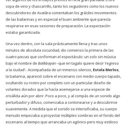
copa de vino y chascarrillo, tanto los seguidores como los nuevos
descubridores de Avatâra comentaban los gráciles movimientos
de las bailarinas y en especial el buen ambiente que parecía
respirarse en esas sesiones de preparación. La expectación
estaba garantizada.
Una vez dentro, con la sala prácticamente llena y tras unos
minutos de absoluta oscuridad, dio comienzo la primera de las
cuatro piezas que conforman el espectáculo: un solo sin música
bajo el nombre de
Balikbayan
–que en tagalo quiere decir ‘regreso
a la ciudad’-. Acompañada de un inmenso silencio,
Estela Merlos
,
la bailarina, apareció sobre el escenario con medio cuerpo tapado,
ocultando su rostro por completo con un particular diseño de
volantes dorados que la hacía asemejarse a una especie de
crisálida aún por abrir. Poco a poco, y al compás de un sonido algo
perturbador y difuso, comenzaba a contonearse y a descubrirse
suavemente. A medida que el sonido se intensificaba, su cuerpo
menudo empezaba a proyectar múltiples sombras en el fondo del
escenario al tiempo que arrancaba un agónico pero muy estiloso