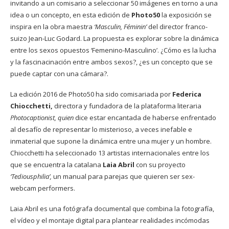
invitando a un comisario a seleccionar 50 imágenes en torno a una
idea o un concepto, en esta edición de
Photo50
la exposición se
inspira en la obra maestra
‘Masculin, Féminin’
del director franco-
suizo Jean-Luc Godard. La propuesta es explorar sobre la dinámica
entre los sexos opuestos ‘Femenino-Masculino’. ¿Cómo es la lucha
y la fascinacinación entre ambos sexos?, ¿es un concepto que se
puede captar con una cámara?.
La edición 2016 de Photo50 ha sido comisariada por
Federica
Chiocchetti,
directora y fundadora de la plataforma literaria
Photocaptionist
, quien
dice estar encantada de haberse enfrentado
al desafío de representar lo misterioso, a veces inefable e
inmaterial que supone la dinámica entre una mujer y un hombre.
Chiocchetti ha seleccionado 13 artistas internacionales entre los
que se encuentra la catalana
Laia Abril
con su proyecto
‘Tediousphilia’,
un manual para parejas que quieren ser sex-
webcam performers.
Laia Abril es una fotógrafa documental que combina la fotografía,
el vídeo y el montaje digital para plantear realidades incómodas