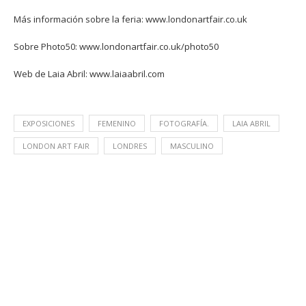
Más información sobre la feria:
www.londonartfair.co.uk
Sobre Photo50:
www.londonartfair.co.uk/photo50
Web de Laia Abril:
www.laiaabril.com
EXPOSICIONES
FEMENINO
FOTOGRAFÍA.
LAIA ABRIL
LONDON ART FAIR
LONDRES
MASCULINO