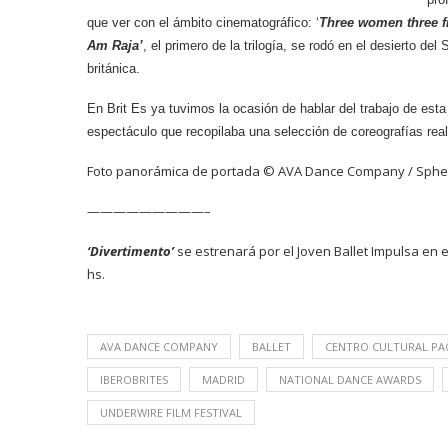
que ver con el ámbito cinematográfico: ‘
Three women three f
Am Raja’
, el primero de la trilogía, se rodó en el desierto de
británica.
En Brit Es ya tuvimos la ocasión de hablar del trabajo de es
espectáculo que recopilaba una selección de coreografías reali
Foto panorámica de portada © AVA Dance Company / Spher
—————————–
‘Divertimento’
se estrenará por el Joven Ballet Impulsa en 
hs.
AVA DANCE COMPANY
BALLET
CENTRO CULTURAL PA
IBEROBRITES
MADRID
NATIONAL DANCE AWARDS
UNDERWIRE FILM FESTIVAL