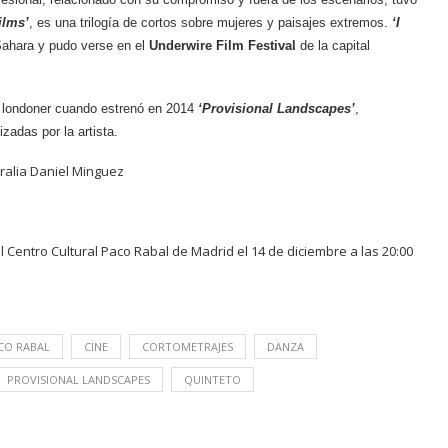
ilms’
, es una trilogía de cortos sobre mujeres y paisajes extremos.
‘I
l Sahara y pudo verse en el
Underwire Film Festival
de la capital
ta londoner cuando estrenó en 2014
‘Provisional Landscapes’
,
zadas por la artista.
alia Daniel Minguez
el
Centro Cultural Paco Rabal
de Madrid el 14 de diciembre a las 20:00
CO RABAL
CINE
CORTOMETRAJES
DANZA
PROVISIONAL LANDSCAPES
QUINTETO