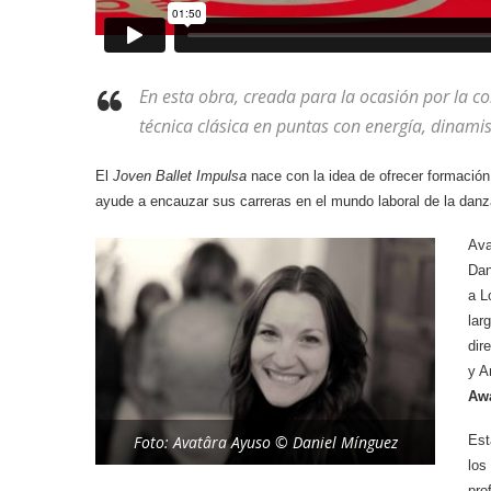
En esta obra, creada para la ocasión por la co
técnica clásica en puntas con energía, dinami
El
Joven Ballet Impulsa
nace con la idea de ofrecer formación
ayude a encauzar sus carreras en el mundo laboral de la danz
Ava
Dan
a L
lar
dir
y A
Aw
Foto: Avatâra Ayuso © Daniel Mínguez
Est
los
pro