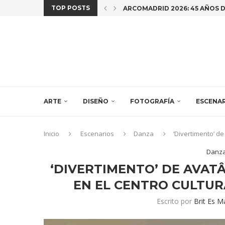
TOP POSTS
¿QUIÉN CUENTA LA HISTORIA? 
CRUZAR LA LÍNEA. MUJER (ES)
CAR(Y), CHARLEMOS DE “EL ÚL
«MORE THAN HUMAN» LA EXPO 
PEDRO PARICIO Y ERNESTO CÁN
JULIA HUETE REALIZA UNA RES
LAS CREADORAS IDOIA CUESTA,
ARTE
DISEÑO
FOTOGRAFÍA
ESCENA
Inicio
Escenarios
Danza
‘Divertimento’ d
Danz
‘DIVERTIMENTO’ DE AVATÂ
EN EL CENTRO CULTUR
Escrito por
Brit Es M