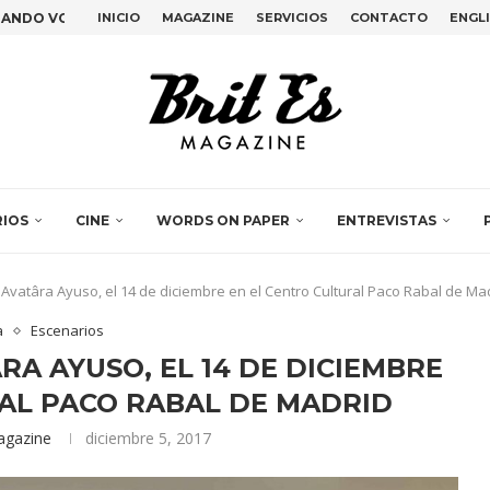
INICIO
MAGAZINE
SERVICIOS
CONTACTO
ENGL
EMILY KAM KNGWARRAY Y...
, LA PERFORMANCE COLECTIVA...
TIMO ADIÓS DE BETTE...
EN EL DESIGN...
OVAS EN PLAIN SIGHT,...
IDENCIA EN ESPACIO VILASECO...
 JULIA HUETE Y LUZ...
RIOS
CINE
WORDS ON PAPER
ENTREVISTAS
e Avatâra Ayuso, el 14 de diciembre en el Centro Cultural Paco Rabal de Ma
a
Escenarios
RA AYUSO, EL 14 DE DICIEMBRE
AL PACO RABAL DE MADRID
agazine
diciembre 5, 2017