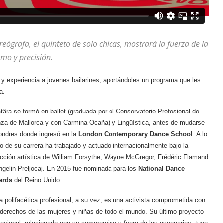
reógrafa, el quinteto de solo chicas, mostrará la fuerza de la
smo y precisión.
 y experiencia a jovenes bailarines, aportándoles un programa que les
a.
târa se formó en ballet (graduada por el Conservatorio Profesional de
za de Mallorca y con Carmina Ocaña) y Lingüística, antes de mudarse
ondres donde ingresó en la
London Contemporary Dance School
. A lo
go de su carrera ha trabajado y actuado internacionalmente bajo la
ección artística de William Forsythe, Wayne McGregor, Frédéric Flamand
ngelin Preljocaj. En 2015 fue nominada para los
National Dance
ards
del Reino Unido.
a polifacética profesional, a su vez, es una activista comprometida con
 derechos de las mujeres y niñas de todo el mundo. Su último proyecto
fesional, relacionado con su compromiso y fuera de los escenarios, tuvo