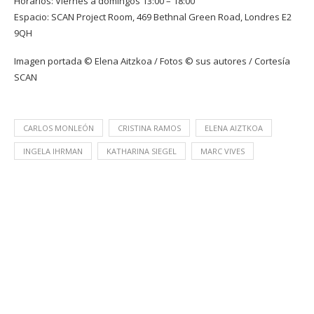
Horarios: Viernes a domingos 13:00 – 18:00
Espacio:
SCAN Project Room
, 469 Bethnal Green Road, Londres E2
9QH
Imagen portada © Elena Aitzkoa / Fotos © sus autores / Cortesía
SCAN
CARLOS MONLEÓN
CRISTINA RAMOS
ELENA AIZTKOA
INGELA IHRMAN
KATHARINA SIEGEL
MARC VIVES