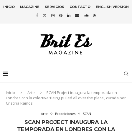
INICIO
MAGAZINE
SERVICIOS
CONTACTO
ENGLISH VERSION
Inicio
Arte
SCAN Project inaugura la temporada en
Londres con la colectiva ‘Being pulled all over the place’, curada por
Cristina Ramos
Arte
Exposiciones
SCAN
SCAN PROJECT INAUGURA LA
TEMPORADA EN LONDRES CON LA