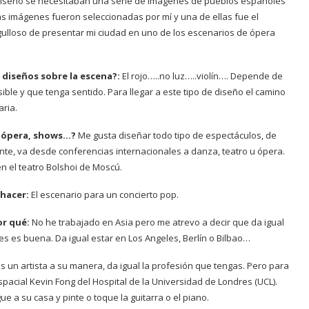
diseño se necesitaban una serie de imágenes de pueblos españoles
as imágenes fueron seleccionadas por mí y una de ellas fue el
gulloso de presentar mi ciudad en uno de los escenarios de ópera
 diseños sobre la escena?:
El rojo…..no luz…..violín…. Depende de
ble y que tenga sentido. Para llegar a este tipo de diseño el camino
aria.
, ópera, shows…?
Me gusta diseñar todo tipo de espectáculos, de
nte, va desde conferencias internacionales a danza, teatro u ópera.
n el teatro Bolshoi de Moscú.
 hacer:
El escenario para un concierto pop.
or qué:
No he trabajado en Asia pero me atrevo a decir que da igual
es es buena. Da igual estar en Los Angeles, Berlín o Bilbao…
 un artista a su manera, da igual la profesión que tengas. Pero para
pacial Kevin Fong del Hospital de la Universidad de Londres (UCL).
 a su casa y pinte o toque la guitarra o el piano.