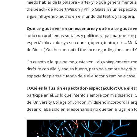
miedo hablar de la palabra « arte» y lo que generalmente s
the beach» de Robert Wilson y Philip Glass. Es un espectác
sigue influyendo mucho en el mundo del teatro y la ópera.
Qué te gusta ver en un escenario y qué no te gusta ve
todo con problemas sociales y políticos y que marque «un 
espectáculo acabe, ya sea danza, ópera, teatro, etc…. Me fa
de Dios» (“On the concept of the face regarding the son of G
En cuanto a lo que no me gusta ver… algo simplemente com
disfrute con ello, y eso es bueno, pero no siempre hay que 
espectador piense cuando deje el auditorio camino a casa o
¿Qué es la fusión espectador-espectáculo?:
Que el esp
participe en él. Es lo que intento siempre con mis diseños.
del University College of London, mi diseño incorporó la arq
desarrollaba sólo en el escenario sino que tenía lugar en to