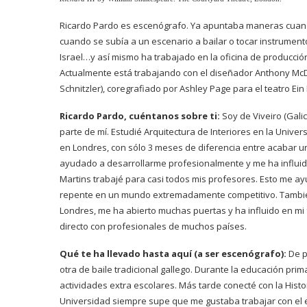
Ricardo Pardo es escenógrafo. Ya apuntaba maneras cuando
cuando se subía a un escenario a bailar o tocar instrumentos
Israel…y así mismo ha trabajado en la oficina de producc
Actualmente está trabajando con el diseñador Anthony McDo
Schnitzler), coregrafiado por Ashley Page para el teatro Ei
Ricardo Pardo, cuéntanos sobre ti:
Soy de Viveiro (Galic
parte de mí. Estudié Arquitectura de Interiores en la Unive
en Londres, con sólo 3 meses de diferencia entre acabar u
ayudado a desarrollarme profesionalmente y me ha influid
Martins trabajé para casi todos mis profesores. Esto me a
repente en un mundo extremadamente competitivo. Tambié
Londres, me ha abierto muchas puertas y ha influido en mi 
directo con profesionales de muchos países.
Qué te ha llevado hasta aquí (a ser escenógrafo):
De p
otra de baile tradicional gallego. Durante la educación prim
actividades extra escolares. Más tarde conecté con la Histori
Universidad siempre supe que me gustaba trabajar con el es