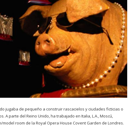
 jugaba de pequeño a construir rascacielos y ciudades ficticias o
. A parte del Reino Unido, ha trabajado en Italia, L.A., Moscú,
ión/model room de la Royal Opera House Covent Garden de Londres.