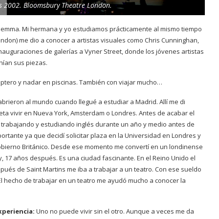
s 2002. Bloomsbury Theatre London.
emma. Mi hermana y yo estudiamos prácticamente al mismo tiempo
 London) me dio a conocer a artistas visuales como Chris Cunninghan,
inauguraciones de galerías a Vyner Street, donde los jóvenes artistas
nían sus piezas.
cóptero y nadar en piscinas. También con viajar mucho…
abrieron al mundo cuando llegué a estudiar a Madrid. Allí me di
a vivir en Nueva York, Amsterdam o Londres. Antes de acabar el
e trabajando y estudiando inglés durante un año y medio antes de
ortante ya que decidí solicitar plaza en la Universidad en Londres y
Gobierno Británico. Desde ese momento me convertí en un londinense
, 17 años después. Es una ciudad fascinante. En el Reino Unido el
ués de Saint Martins me iba a trabajar a un teatro. Con ese sueldo
. El hecho de trabajar en un teatro me ayudó mucho a conocer la
experiencia:
Uno no puede vivir sin el otro. Aunque a veces me da