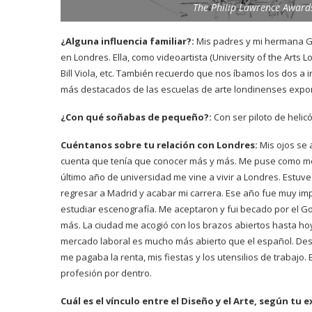
The Philip Lawrence Award
¿Alguna influencia familiar?:
Mis padres y mi hermana G
en Londres. Ella, como videoartista (University of the Arts
Bill Viola, etc. También recuerdo que nos íbamos los dos a 
más destacados de las escuelas de arte londinenses expo
¿Con qué soñabas de pequeño?:
Con ser piloto de heli
Cuéntanos sobre tu relación con Londres:
Mis ojos se 
cuenta que tenía que conocer más y más. Me puse como met
último año de universidad me vine a vivir a Londres. Estuv
regresar a Madrid y acabar mi carrera. Ese año fue muy imp
estudiar escenografía. Me aceptaron y fui becado por el 
más. La ciudad me acogió con los brazos abiertos hasta hoy
mercado laboral es mucho más abierto que el español. Desp
me pagaba la renta, mis fiestas y los utensilios de trabajo
profesión por dentro.
Cuál es el vínculo entre el Diseño y el Arte, según tu 