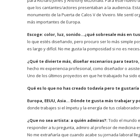
para Richard Jones y Anthony McDonald. Para este nuevo 
que los cantantes/actores presentaban a la audiencia. Est
monumento de la Puerta de Calos V de Viveiro. Me sentí or
más importantes de Europa.
Escoge: color, luz, sonido…¿qué sobresale más en tus
lo que estés diseñando, pero procuro ser lo más simple posi
es largo y difícil. No me gusta la pomposidad si no es neces
¿Qué te divierte más, diseñar escenarios para teatro
hecho mi experiencia profesional, como diseñador o asiste
Uno de los últimos proyectos en que he trabajado ha sido e
Qué es lo que no has creado todavía pero te gustaría
Europa, EEUU, Asia… Dónde te gusta más trabajar y p
donde trabajes si el ímpetu y la energía de tus colaborador
¿Que no sea artista: a quién admiras?:
Todo el mundo es
responder a tu pregunta, admiro al profesor de medicina es
No me extrañaría que cuando acabe su jornada laboral llegue