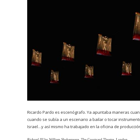
Ricardo Pardo es escenógrafo. Ya apuntaba maneras cuando
cuando se subía a un escenario a bailar o tocar instrumentos
Israel…y así mismo ha trabajado en la oficina de producc
Richard III
by William Shakespeare.
T
he Courtyard Theatre, London.