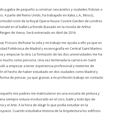
 jugaba de pequeño a construir rascacielos y ciudades ficticias o
. A parte del Reino Unido, ha trabajado en Italia, L.A., Moscú,
ión/model room de la Royal Opera House Covent Garden de Londres.
nald en el ballet La Ronde (basado en la novela de Arthur
n Reigen de Viena. Será estrenado en Abril de 2014.
ia). Procuro disfrutar la vida y mi trabajo me ayuda a ello ya que es
rsidad Politécnica de Madrid y escenografía en Central Saint Martins
na y empezar la otra. La formación de las dos universidades me ha
o mucho como persona. Una vez terminada la carrera en Saint
yudó a empezar a tener experiencia profesional y meterme de
n el hecho de haber estudiado en dos ciudades como Madrid y
forma de pensar, ya que gracias a mi profesión trabajo en contacto
equeño mis padres me matricularon en una escuela de pintura y
aria siempre estuve involucrado en el coro, baile y todo tipo de
a y el Arte. A la hora de elegir lo que podía estudiar en la
pacio. Cuando estudiaba Historia de la Arquitectura los edificios