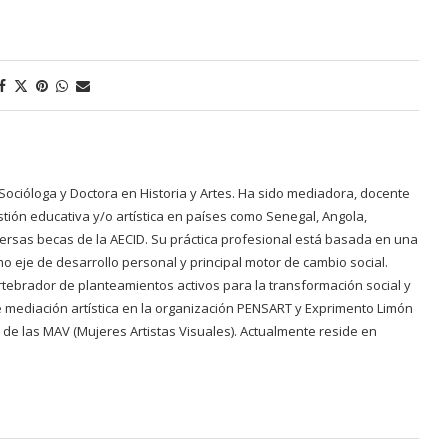
s. Socióloga y Doctora en Historia y Artes. Ha sido mediadora, docente
ión educativa y/o artística en países como Senegal, Angola,
rsas becas de la AECID. Su práctica profesional está basada en una
mo eje de desarrollo personal y principal motor de cambio social.
rtebrador de planteamientos activos para la transformación social y
 de mediación artística en la organización PENSART y Exprimento Limón
a de las MAV (Mujeres Artistas Visuales). Actualmente reside en