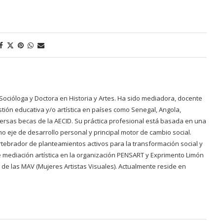
s. Socióloga y Doctora en Historia y Artes. Ha sido mediadora, docente
ión educativa y/o artística en países como Senegal, Angola,
rsas becas de la AECID. Su práctica profesional está basada en una
mo eje de desarrollo personal y principal motor de cambio social.
rtebrador de planteamientos activos para la transformación social y
 de mediación artística en la organización PENSART y Exprimento Limón
a de las MAV (Mujeres Artistas Visuales). Actualmente reside en