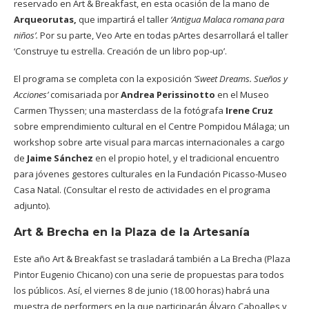
reservado en Art & Breakfast, en esta ocasión de la mano de
Arqueorutas,
que impartirá el taller
‘Antigua Malaca romana para
niños’.
Por su parte, Veo Arte en todas pArtes desarrollará el taller
‘Construye tu estrella. Creación de un libro pop-up’.
El programa se completa con la exposición
‘Sweet Dreams. Sueños y
Acciones’
comisariada por
Andrea Perissinotto
en el Museo
Carmen Thyssen; una masterclass de la fotógrafa
Irene Cruz
sobre emprendimiento cultural en el Centre Pompidou Málaga; un
workshop sobre arte visual para marcas internacionales a cargo
de
Jaime Sánchez
en el propio hotel, y el tradicional encuentro
para jóvenes gestores culturales en la Fundación Picasso-Museo
Casa Natal. (Consultar el resto de actividades en el programa
adjunto).
Art & Brecha en la Plaza de la Artesanía
Este año Art & Breakfast se trasladará también a La Brecha (Plaza
Pintor Eugenio Chicano) con una serie de propuestas para todos
los públicos. Así, el viernes 8 de junio (18.00 horas) habrá una
muestra de performers en la que participarán Álvaro Caboalles y