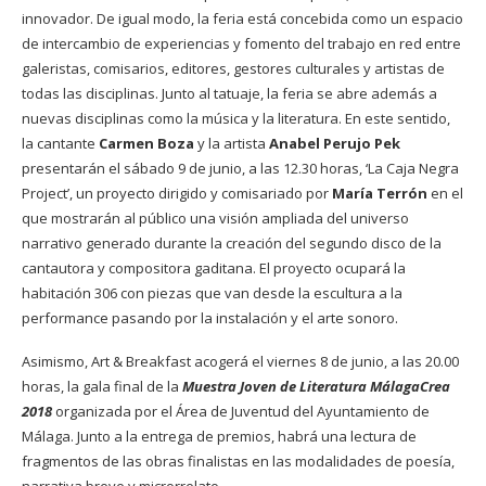
innovador. De igual modo, la feria está concebida como un espacio
de intercambio de experiencias y fomento del trabajo en red entre
galeristas, comisarios, editores, gestores culturales y artistas de
todas las disciplinas. Junto al tatuaje, la feria se abre además a
nuevas disciplinas como la música y la literatura. En este sentido,
la cantante
Carmen Boza
y la artista
Anabel Perujo Pek
presentarán el sábado 9 de junio, a las 12.30 horas, ‘La Caja Negra
Project’, un proyecto dirigido y comisariado por
María Terrón
en el
que mostrarán al público una visión ampliada del universo
narrativo generado durante la creación del segundo disco de la
cantautora y compositora gaditana. El proyecto ocupará la
habitación 306 con piezas que van desde la escultura a la
performance pasando por la instalación y el arte sonoro.
Asimismo, Art & Breakfast acogerá el viernes 8 de junio, a las 20.00
horas, la gala final de la
Muestra Joven de Literatura MálagaCrea
2018
organizada por el Área de Juventud del Ayuntamiento de
Málaga. Junto a la entrega de premios, habrá una lectura de
fragmentos de las obras finalistas en las modalidades de poesía,
narrativa breve y microrrelato.