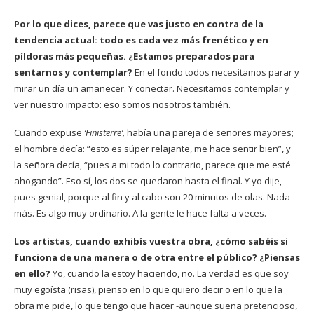
Por lo que dices, parece que vas justo en contra de la
tendencia actual: todo es cada vez más frenético y en
píldoras más pequeñas. ¿Estamos preparados para
sentarnos y contemplar?
En el fondo todos necesitamos parar y
mirar un día un amanecer. Y conectar. Necesitamos contemplar y
ver nuestro impacto: eso somos nosotros también.
Cuando expuse
‘Finisterre’,
había una pareja de señores mayores;
el hombre decía: “esto es súper relajante, me hace sentir bien”, y
la señora decía, “pues a mi todo lo contrario, parece que me esté
ahogando”. Eso sí, los dos se quedaron hasta el final. Y yo dije,
pues genial, porque al fin y al cabo son 20 minutos de olas. Nada
más. Es algo muy ordinario. A la gente le hace falta a veces.
Los artistas, cuando exhibís vuestra obra, ¿cómo sabéis si
funciona de una manera o de otra entre el público? ¿Piensas
en ello?
Yo, cuando la estoy haciendo, no. La verdad es que soy
muy egoísta (risas), pienso en lo que quiero decir o en lo que la
obra me pide, lo que tengo que hacer -aunque suena pretencioso,