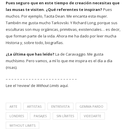
Pues seguro que en este tiempo de creación necesitas que
las musas te visiten. ¿Qué referentes te inspiran?
Pues
muchos. Por ejemplo, Tacita Dean. Me encanta esta mujer.
También me gusta mucho Tarkovski. Y Richard Long, porque sus
esculturas son muy orgánicas, primitivas, existenciales… es decir,
que forman parte de la vida. Ahora me ha dado por leer mucha
Historia y, sobre todo, biografías.
¿La última que has leído?
La de Caravaggio. Me gusta
muchísimo. Pero vamos, a mí lo que me inspira es el día a día
(risas).
– – – – – – – – – – – – – – – – – – – – – – – – –
Lee el ‘review’ de
Without Limits
aquí.
ARTE
ARTISTAS
ENTREVISTA
GEMMA PARDO
LONDRES
PAISAJES
SIN LÍMITES
VIDEOARTE
WITHOUT LIMITS