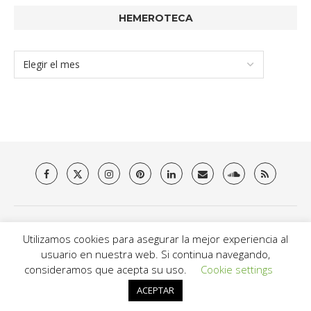
HEMEROTECA
Quienes somos
Aviso Legal
Política de privacidad y Cookies
Utilizamos cookies para asegurar la mejor experiencia al
Contacto
usuario en nuestra web. Si continua navegando,
@2021 - Brit Es Magazine. All Right Reserved.
consideramos que acepta su uso.
Cookie settings
ACEPTAR
VOLVER ARRIVA