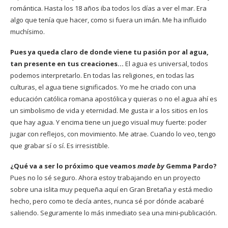
romántica. Hasta los 18 años iba todos los días a ver el mar. Era
algo que tenía que hacer, como si fuera un imán. Me ha influido
muchísimo.
Pues ya queda claro de donde viene tu pasión por al agua,
tan presente en tus creaciones…
El agua es universal, todos
podemos interpretarlo. En todas las religiones, en todas las
culturas, el agua tiene significados. Yo me he criado con una
educación católica romana apostólica y quieras o no el agua ahí es
un simbolismo de vida y eternidad. Me gusta ir a los sitios en los
que hay agua. Y encima tiene un juego visual muy fuerte: poder
jugar con reflejos, con movimiento. Me atrae. Cuando lo veo, tengo
que grabar sí o sí. Es irresistible.
¿Qué va a ser lo próximo que veamos
made by
Gemma Pardo?
Pues no lo sé seguro. Ahora estoy trabajando en un proyecto
sobre una islita muy pequeña aquí en Gran Bretaña y está medio
hecho, pero como te decía antes, nunca sé por dónde acabaré
saliendo. Seguramente lo más inmediato sea una mini-publicación.