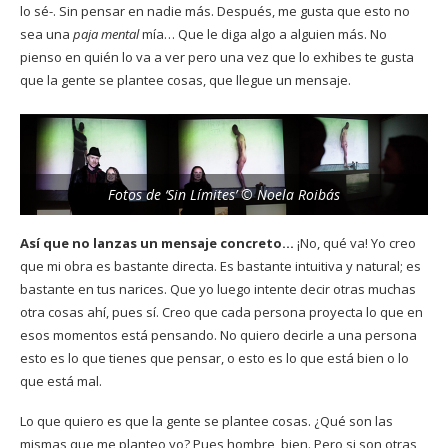
lo sé-. Sin pensar en nadie más. Después, me gusta que esto no
sea una
paja mental
mía… Que le diga algo a alguien más. No
pienso en quién lo va a ver pero una vez que lo exhibes te gusta
que la gente se plantee cosas, que llegue un mensaje.
Fotos de ‘Sin Límites’ © Noela Roibás
Así que no lanzas un mensaje concreto…
¡No, qué va! Yo creo
que mi obra es bastante directa. Es bastante intuitiva y natural; es
bastante en tus narices. Que yo luego intente decir otras muchas
otra cosas ahí, pues sí. Creo que cada persona proyecta lo que en
esos momentos está pensando. No quiero decirle a una persona
esto es lo que tienes que pensar, o esto es lo que está bien o lo
que está mal.
Lo que quiero es que la gente se plantee cosas. ¿Qué son las
mismas que me planteo yo? Pues hombre, bien. Pero si son otras,