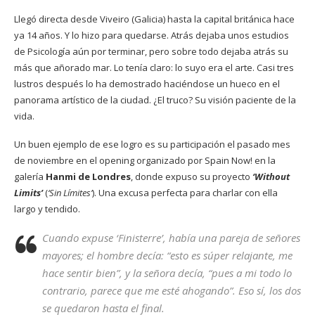
Llegó directa desde Viveiro (Galicia) hasta la capital británica hace
ya 14 años. Y lo hizo para quedarse. Atrás dejaba unos estudios
de Psicología aún por terminar, pero sobre todo dejaba atrás su
más que añorado mar. Lo tenía claro: lo suyo era el arte. Casi tres
lustros después lo ha demostrado haciéndose un hueco en el
panorama artístico de la ciudad. ¿El truco? Su visión paciente de la
vida.
Un buen ejemplo de ese logro es su participación el pasado mes
de noviembre en el opening organizado por Spain Now! en la
galería
Hanmi de Londres
, donde expuso su proyecto
‘Without
Limits’
(
‘Sin Límites’
). Una excusa perfecta para charlar con ella
largo y tendido.
Cuando expuse
‘Finisterre’,
había una pareja de señores
mayores; el hombre decía: “esto es súper relajante, me
hace sentir bien”, y la señora decía, “pues a mi todo lo
contrario, parece que me esté ahogando”. Eso sí, los dos
se quedaron hasta el final.