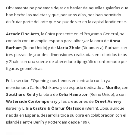
Obviamente no podemos dejar de hablar de aquellas galerías que
han hecho las maletas y que, por unos días, nos han permitido
disfrutar parte del arte que se puede ver en la capital londinense.
Arcade Fine Arts
, la única presente en el Programa General, ha
contado con un amplio espacio para albergar la obra de
Anna
Barham
(Reino Unido) y de
Maria Zhale
(Dinamarca). Barham con
tres piezas de grandes dimensiones realizadas en coloridas telas
y Zhale con una suerte de abecedario tipográfico conformado por
figuras geométricas.
En la sección #Opening, nos hemos encontrado con la ya
mencionada Carlos/Ishikawa y su espacio dedicado a
Murillo
, con
Southard Reid
y la obra de
Celia Hampton
(Reino Unido), o con
Waterside Contemporary
y las creaciones de
Oreet Ashery
(Israel) y
Libia Castro & Ólafur Ólafsson
(Berlin). Libia, aunque
nacida en España, desarrolla toda su obra en colaboración con el
islandés entre Berlín y Rotterdam desde 1997.