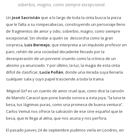
soberbio, magno, como siempre excepcional.
Un
José Sacristán
que a lo largo de toda la cinta busca la pieza
que le falta a su rompecabezas, construyendo un personaje lleno
de fragmentos de amor y odio, soberbio, magno, como siempre
excepcional. Sin olvidar a quién se descorcha como la gran
sorpresa,
Luis Bermejo
, que interpreta a un impávido profesor en
paro, rehén de una sociedad decadente llevado por la
desesperación de un porvenir cruento como la crónica de un
abismo ya anunciado. Y por último, la luz, la magia de esta cinta
difícil de clasificar,
Lucía Pollán
, donde una mirada suya llenaría
cualquier sala y cuyo papel trasciende a toda la trama.
‘Magical Girl
‘ es un cuento de amor cruel que, como dice la canción
de Manolo Caracol que pone banda sonora a esta joya, “la luna te
besa, tus lágrimas puras, como una promesa de buena ventura”.
Carlos Vemut nos ofrece la salvación de ese cine español que te
besa, que te llega al alma, que nos acuna y nos perfora.
El pasado jueves 24 de septiembre pudimos verla en Londres, en