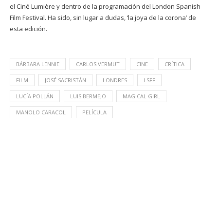
el Ciné Lumière y dentro de la programación del
London Spanish
Film Festival.
Ha sido, sin lugar a dudas, ‘la joya de la corona’ de
esta edición.
BÁRBARA LENNIE
CARLOS VERMUT
CINE
CRÍTICA
FILM
JOSÉ SACRISTÁN
LONDRES
LSFF
LUCÍA POLLÁN
LUIS BERMEJO
MAGICAL GIRL
MANOLO CARACOL
PELÍCULA