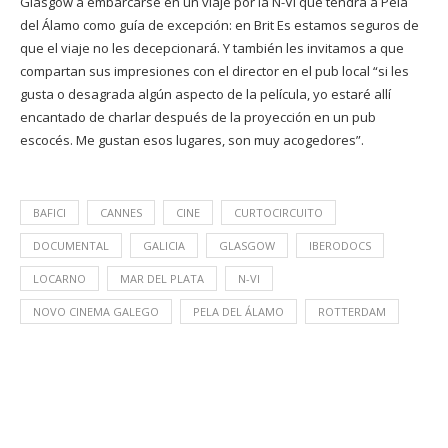
Glasgow a embarcarse en un viaje por la N-VI que tendrá a Pela
del Álamo como guía de excepción: en Brit Es estamos seguros de
que el viaje no les decepcionará. Y también les invitamos a que
compartan sus impresiones con el director en el pub local “si les
gusta o desagrada algún aspecto de la película, yo estaré allí
encantado de charlar después de la proyección en un pub
escocés. Me gustan esos lugares, son muy acogedores”.
BAFICI
CANNES
CINE
CURTOCIRCUITO
DOCUMENTAL
GALICIA
GLASGOW
IBERODOCS
LOCARNO
MAR DEL PLATA
N-VI
NOVO CINEMA GALEGO
PELA DEL ÁLAMO
ROTTERDAM