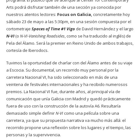
Arts
podrá disfrutar también de una sección ya conocida por
nuestros atentos lectores:
Focus on Galicia,
concretamente hoy
sábado 23 de mayo a las 5:30pm, en una sesión compuesta por el
cortometraje
Spaces of Time #1 Vigo
de David Hernández y el largo
N-VI
(o
N-VI-Vanishing Roadsides
, como se ha traducido al inglés) de
Pela del Álamo. Será la premier en Reino Unido de ambos trabajos,
cortesía de Iberodocs.
Tuvimos la oportunidad de charlar con del Álamo antes de su viaje
a Escocia. Su documental, un recorrido muy personal por la
carretera Nacional VI, ha sido seleccionado en más de una
veintena de festivales internacionales y ha recibido numerosos
premios. La Nacional VI fue, durante años, al principal vía de
comunicación que unía Galicia con Madrid y quedó prácticamente
fuera de uso con la construcción de la autovía A6. Resultaría
demasiado simple definir
N-VI
como una película sobre una
carretera, ya que su propuesta narrativa va mucho más allá: el
recorrido propone una reflexión sobre los lugares y el tiempo, las
personas y la supervivencia.